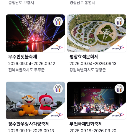
충청남도 보령시
경상남도 통영시
무주반딧불축제
평창효석문화제
2026.09.04~2026.09.12
2026.09.04~2026.09.13
전북특별자치도 무주군
강원특별자치도 평창군
장수한우랑사과랑축제
부천국제만화축제
2026.09.10~2026.09.13
2026.09.18~2026.09.20