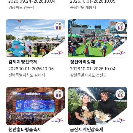
2026.09.24~2026.10.04
2026.10.01~2026.10.05
경상북도 안동시
충청남도 계룡시
김제지평선축제
정선아리랑제
2026.10.01~2026.10.05
2026.10.01~2026.10.04
전북특별자치도 김제시
강원특별자치도 정선군
천안흥타령춤축제
금산세계인삼축제