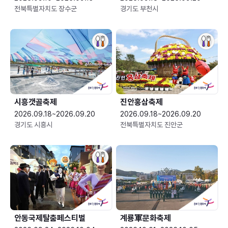
전북특별자치도 장수군
경기도 부천시
시흥갯골축제
진안홍삼축제
2026.09.18~2026.09.20
2026.09.18~2026.09.20
경기도 시흥시
전북특별자치도 진안군
안동국제탈춤페스티벌
계룡軍문화축제 