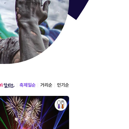
통영한산
경상남도 통영시
2026.08.12 ~ 2026.0
축제일순
거리순
인기순