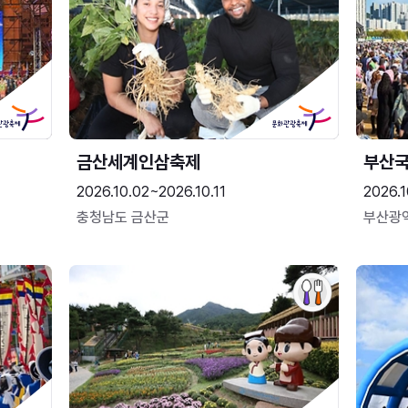
금산세계인삼축제
부산
2026.10.02~2026.10.11
2026.1
충청남도 금산군
부산광