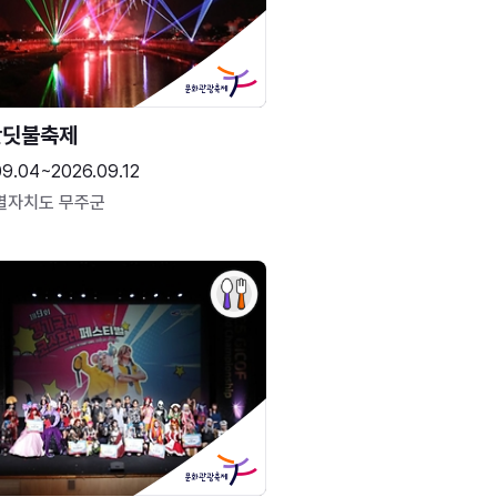
반딧불축제
09.04~2026.09.12
별자치도 무주군