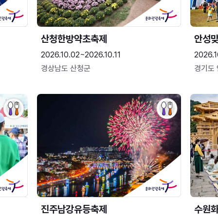
산청한방약초축제
안성맞
2026.10.02~2026.10.11
2026.1
경상남도 산청군
경기도
진주남강유등축제
수원