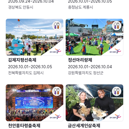
2026.09.24~2026.10.04
2026.10.01~2026.10.05
경상북도 안동시
충청남도 계룡시
김제지평선축제
정선아리랑제
2026.10.01~2026.10.05
2026.10.01~2026.10.04
전북특별자치도 김제시
강원특별자치도 정선군
천안흥타령춤축제
금산세계인삼축제