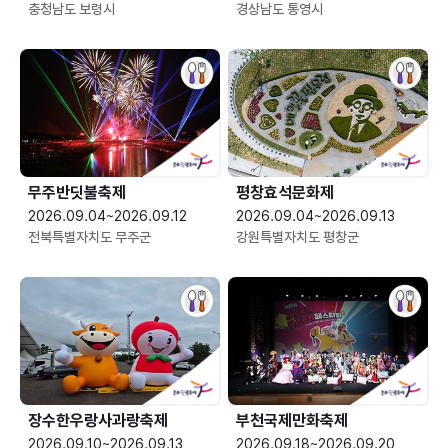
충청남도 보령시
경상남도 통영시
무주반딧불축제
평창효석문화제
2026.09.04~2026.09.12
2026.09.04~2026.09.13
전북특별자치도 무주군
강원특별자치도 평창군
장수한우랑사과랑축제
부천국제만화축제
2026.09.10~2026.09.13
2026.09.18~2026.09.20