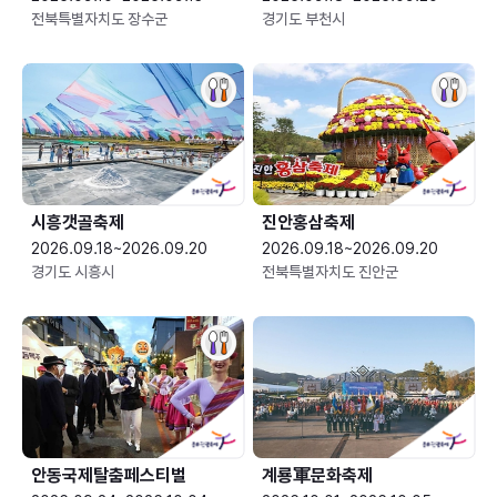
전북특별자치도 장수군
경기도 부천시
시흥갯골축제
진안홍삼축제
2026.09.18~2026.09.20
2026.09.18~2026.09.20
경기도 시흥시
전북특별자치도 진안군
안동국제탈춤페스티벌
계룡軍문화축제 