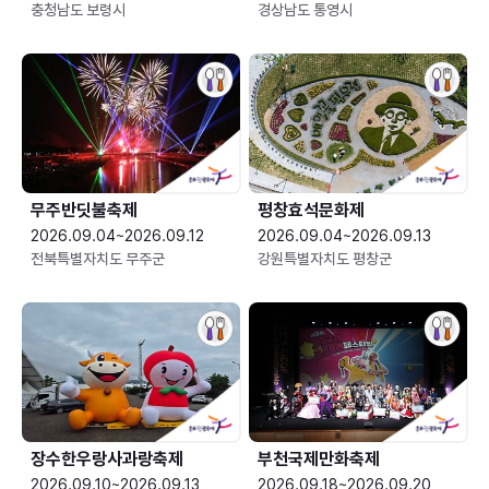
충청남도 보령시
경상남도 통영시
무주반딧불축제
평창효석문화제
2026.09.04~2026.09.12
2026.09.04~2026.09.13
전북특별자치도 무주군
강원특별자치도 평창군
장수한우랑사과랑축제
부천국제만화축제
2026.09.10~2026.09.13
2026.09.18~2026.09.20