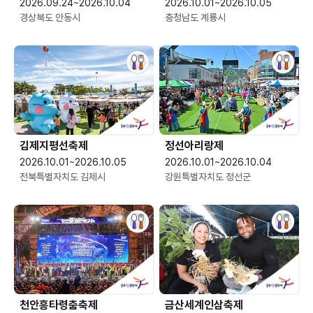
2026.09.24~2026.10.04
2026.10.01~2026.10.05
경상북도 안동시
충청남도 계룡시
김제지평선축제
정선아리랑제
2026.10.01~2026.10.05
2026.10.01~2026.10.04
전북특별자치도 김제시
강원특별자치도 정선군
천안흥타령춤축제
금산세계인삼축제