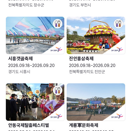
전북특별자치도 장수군
경기도 부천시
시흥갯골축제
진안홍삼축제
2026.09.18~2026.09.20
2026.09.18~2026.09.20
경기도 시흥시
전북특별자치도 진안군
안동국제탈춤페스티벌
계룡軍문화축제 