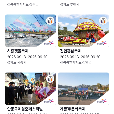
전북특별자치도 장수군
경기도 부천시
시흥갯골축제
진안홍삼축제
2026.09.18~2026.09.20
2026.09.18~2026.09.20
경기도 시흥시
전북특별자치도 진안군
안동국제탈춤페스티벌
계룡軍문화축제 