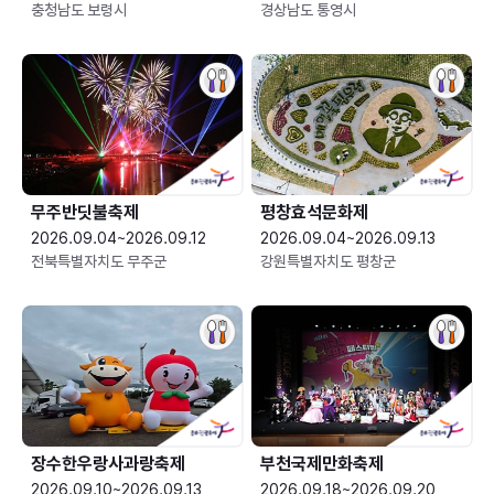
충청남도 보령시
경상남도 통영시
무주반딧불축제
평창효석문화제
2026.09.04~2026.09.12
2026.09.04~2026.09.13
전북특별자치도 무주군
강원특별자치도 평창군
장수한우랑사과랑축제
부천국제만화축제
2026.09.10~2026.09.13
2026.09.18~2026.09.20