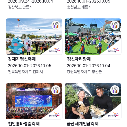
2026.09.24~2026.10.04
2026.10.01~2026.10.05
경상북도 안동시
충청남도 계룡시
김제지평선축제
정선아리랑제
2026.10.01~2026.10.05
2026.10.01~2026.10.04
전북특별자치도 김제시
강원특별자치도 정선군
천안흥타령춤축제
금산세계인삼축제