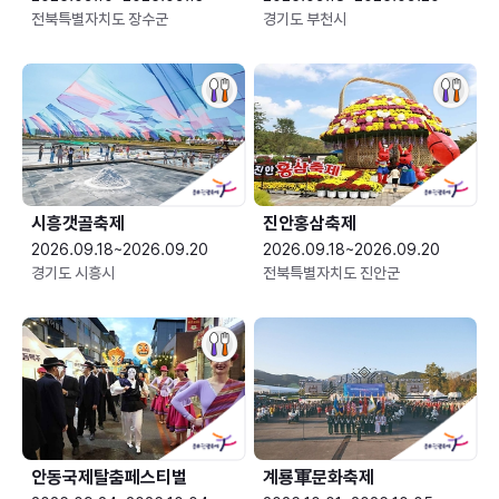
전북특별자치도 장수군
경기도 부천시
시흥갯골축제
진안홍삼축제
2026.09.18~2026.09.20
2026.09.18~2026.09.20
경기도 시흥시
전북특별자치도 진안군
안동국제탈춤페스티벌
계룡軍문화축제 