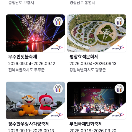
충청남도 보령시
경상남도 통영시
무주반딧불축제
평창효석문화제
2026.09.04~2026.09.12
2026.09.04~2026.09.13
전북특별자치도 무주군
강원특별자치도 평창군
장수한우랑사과랑축제
부천국제만화축제
2026.09.10~2026.09.13
2026.09.18~2026.09.20