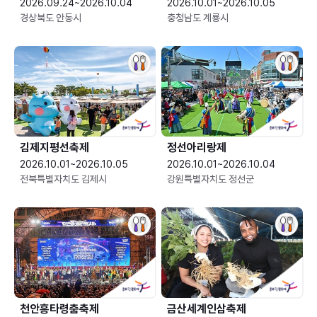
2026.09.24~2026.10.04
2026.10.01~2026.10.05
경상북도 안동시
충청남도 계룡시
김제지평선축제
정선아리랑제
2026.10.01~2026.10.05
2026.10.01~2026.10.04
전북특별자치도 김제시
강원특별자치도 정선군
천안흥타령춤축제
금산세계인삼축제