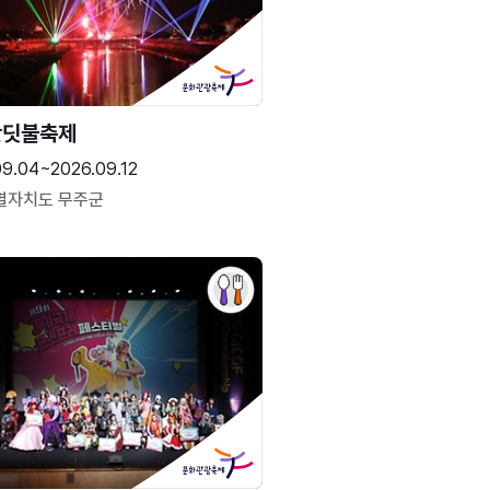
반딧불축제
09.04~2026.09.12
별자치도 무주군