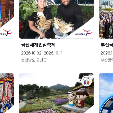
금산세계인삼축제
부산
2026.10.02~2026.10.11
2026.1
충청남도 금산군
부산광