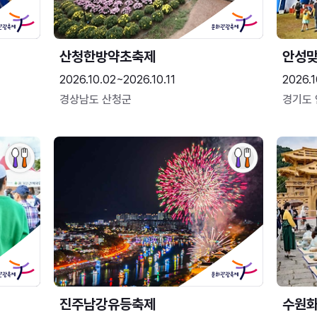
산청한방약초축제
안성맞
2026.10.02~2026.10.11
2026.1
경상남도 산청군
경기도
진주남강유등축제
수원