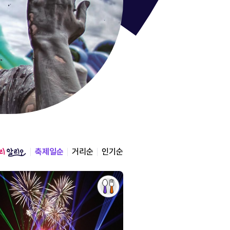
통영한산
경상남도 통영시
2026.08.12 ~ 2026.0
축제일순
거리순
인기순