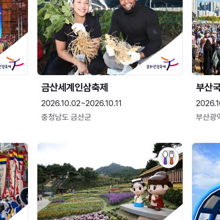
금산세계인삼축제
부산
2026.10.02~2026.10.11
2026.1
충청남도 금산군
부산광