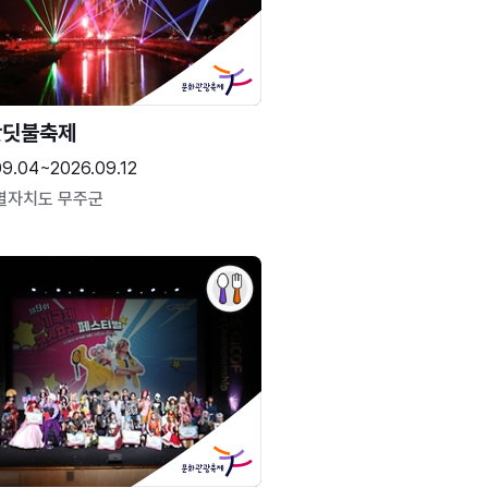
반딧불축제
09.04~2026.09.12
별자치도 무주군