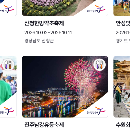
산청한방약초축제
안성맞
2026.10.02~2026.10.11
2026.1
경상남도 산청군
경기도
진주남강유등축제
수원