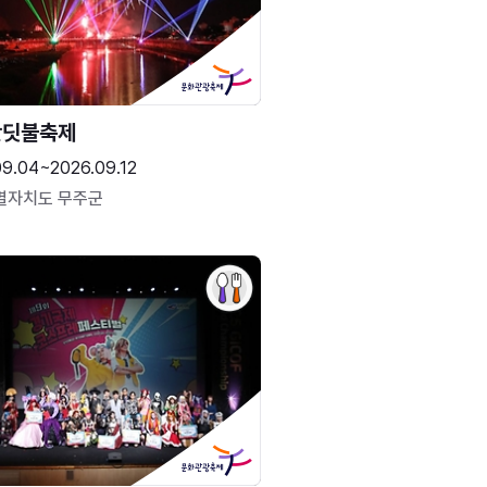
반딧불축제
09.04~2026.09.12
별자치도 무주군