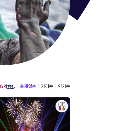
통영한산
경상남도 통영시
2026.08.12 ~ 2026.0
축제일순
거리순
인기순