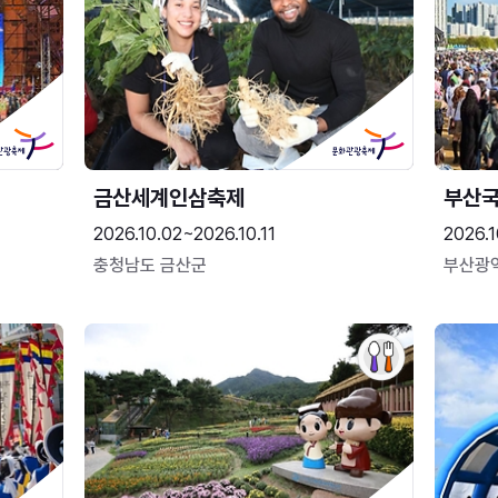
금산세계인삼축제
부산
2026.10.02~2026.10.11
2026.1
충청남도 금산군
부산광