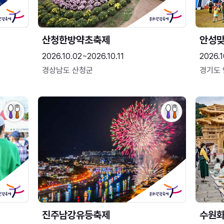
산청한방약초축제
안성맞
2026.10.02~2026.10.11
2026.1
경상남도 산청군
경기도
진주남강유등축제
수원