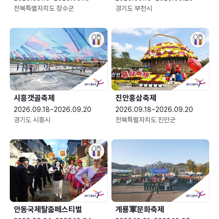
전북특별자치도 장수군
경기도 부천시
시흥갯골축제
진안홍삼축제
2026.09.18~2026.09.20
2026.09.18~2026.09.20
경기도 시흥시
전북특별자치도 진안군
안동국제탈춤페스티벌
계룡軍문화축제 