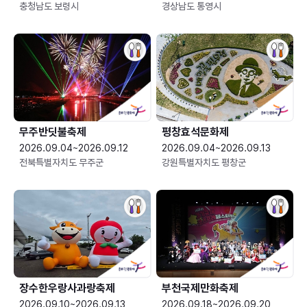
충청남도 보령시
경상남도 통영시
무주반딧불축제
평창효석문화제
2026.09.04~2026.09.12
2026.09.04~2026.09.13
전북특별자치도 무주군
강원특별자치도 평창군
장수한우랑사과랑축제
부천국제만화축제
2026.09.10~2026.09.13
2026.09.18~2026.09.20