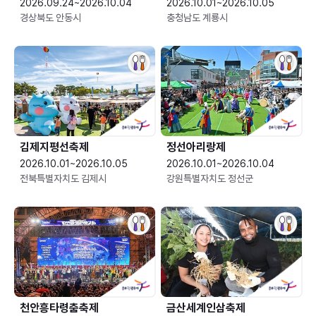
2026.09.24~2026.10.04
2026.10.01~2026.10.05
경상북도 안동시
충청남도 계룡시
김제지평선축제
정선아리랑제
2026.10.01~2026.10.05
2026.10.01~2026.10.04
전북특별자치도 김제시
강원특별자치도 정선군
천안흥타령춤축제
금산세계인삼축제