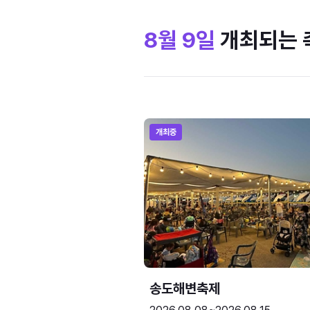
8월 9일
개최되는 
개최중
송도해변축제