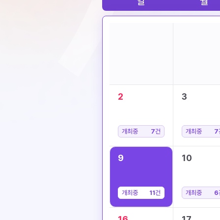
일
월
2
3
개최중
7
건
개최중
7
9
10
개최중
11
건
개최중
6
16
17