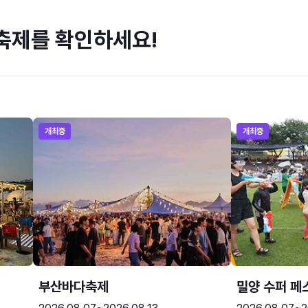
축제를 확인하세요!
개최중
개최중
부산바다축제
밀양 수퍼 페