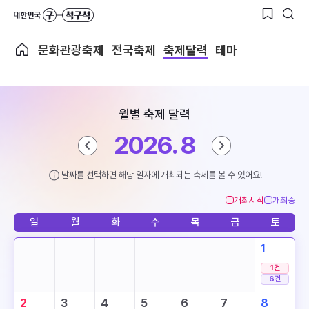
문화관광축제
전국축제
축제달력
테마
월별 축제 달력
2026. 8
날짜를 선택하면 해당 일자에 개최되는 축제를 볼 수 있어요!
개최시작
개최중
일
월
화
수
목
금
토
1
1
건
6
건
2
3
4
5
6
7
8