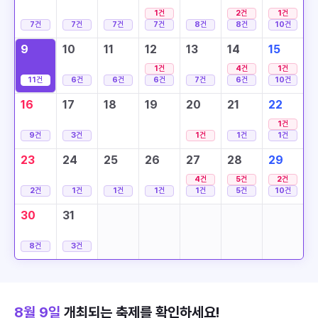
1
건
2
건
1
건
7
건
7
건
7
건
7
건
8
건
8
건
10
건
9
10
11
12
13
14
15
1
건
4
건
1
건
11
건
6
건
6
건
6
건
7
건
6
건
10
건
16
17
18
19
20
21
22
1
건
9
건
3
건
1
건
1
건
1
건
23
24
25
26
27
28
29
4
건
5
건
2
건
2
건
1
건
1
건
1
건
1
건
5
건
10
건
30
31
8
건
3
건
8월 9일
개최되는 축제를 확인하세요!