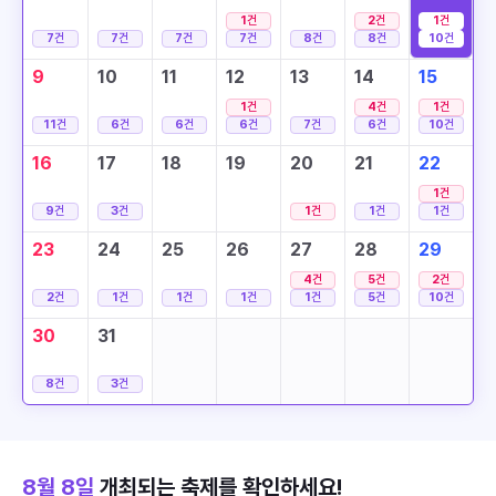
1
건
2
건
1
건
7
건
7
건
7
건
7
건
8
건
8
건
10
건
9
10
11
12
13
14
15
1
건
4
건
1
건
11
건
6
건
6
건
6
건
7
건
6
건
10
건
16
17
18
19
20
21
22
1
건
9
건
3
건
1
건
1
건
1
건
23
24
25
26
27
28
29
4
건
5
건
2
건
2
건
1
건
1
건
1
건
1
건
5
건
10
건
30
31
8
건
3
건
8월 8일
개최되는 축제를 확인하세요!