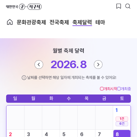
문화관광축제
전국축제
축제달력
테마
월별 축제 달력
2026. 8
날짜를 선택하면 해당 일자에 개최되는 축제를 볼 수 있어요!
개최시작
개최중
일
월
화
수
목
금
토
1
1
건
6
건
2
3
4
5
6
7
8