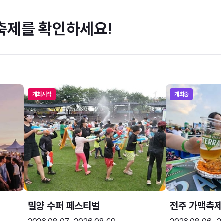
축제를 확인하세요!
개최시작
개최중
밀양 수퍼 페스티벌
전주 가맥축