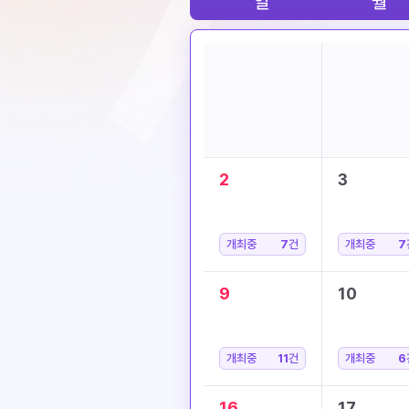
일
월
2
3
개최중
7
건
개최중
7
9
10
개최중
11
건
개최중
6
16
17