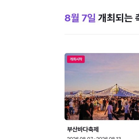
8월 7일
개최되는 
개최시작
부산바다축제