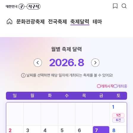
문화관광축제
전국축제
축제달력
테마
월별 축제 달력
2026. 8
날짜를 선택하면 해당 일자에 개최되는 축제를 볼 수 있어요!
개최시작
개최중
일
월
화
수
목
금
토
1
1
건
6
건
2
3
4
5
6
7
8