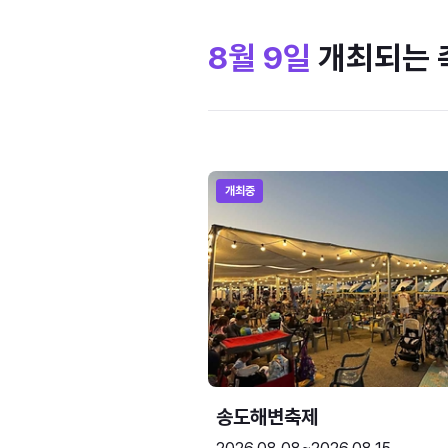
8월 9일
개최되는 
개최중
송도해변축제