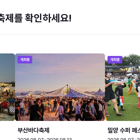
축제를 확인하세요!
개최중
개최중
부산바다축제
밀양 수퍼 페