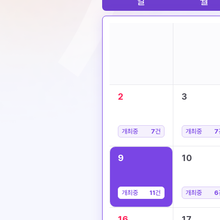
일
월
2
3
개최중
7
건
개최중
7
9
10
개최중
11
건
개최중
6
16
17