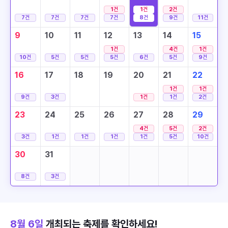
1
건
1
건
2
건
7
건
7
건
7
건
7
건
8
건
9
건
11
건
9
10
11
12
13
14
15
1
건
4
건
1
건
10
건
5
건
5
건
5
건
6
건
5
건
9
건
16
17
18
19
20
21
22
1
건
1
건
9
건
3
건
1
건
1
건
2
건
23
24
25
26
27
28
29
4
건
5
건
2
건
3
건
1
건
1
건
1
건
1
건
5
건
10
건
30
31
8
건
3
건
8월 6일
개최되는 축제를 확인하세요!