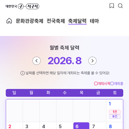
문화관광축제
전국축제
축제달력
테마
월별 축제 달력
2026. 8
날짜를 선택하면 해당 일자에 개최되는 축제를 볼 수 있어요!
개최시작
개최중
일
월
화
수
목
금
토
1
1
건
6
건
2
3
4
5
6
7
8