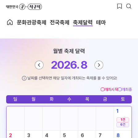
문화관광축제
전국축제
축제달력
테마
월별 축제 달력
2026. 8
날짜를 선택하면 해당 일자에 개최되는 축제를 볼 수 있어요!
개최시작
개최중
일
월
화
수
목
금
토
1
1
건
6
건
2
3
4
5
6
7
8