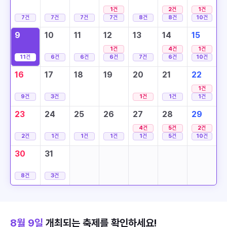
1
건
2
건
1
건
7
건
7
건
7
건
7
건
8
건
8
건
10
건
9
10
11
12
13
14
15
1
건
4
건
1
건
11
건
6
건
6
건
6
건
7
건
6
건
10
건
16
17
18
19
20
21
22
1
건
9
건
3
건
1
건
1
건
1
건
23
24
25
26
27
28
29
4
건
5
건
2
건
2
건
1
건
1
건
1
건
1
건
5
건
10
건
30
31
8
건
3
건
8월 9일
개최되는 축제를 확인하세요!