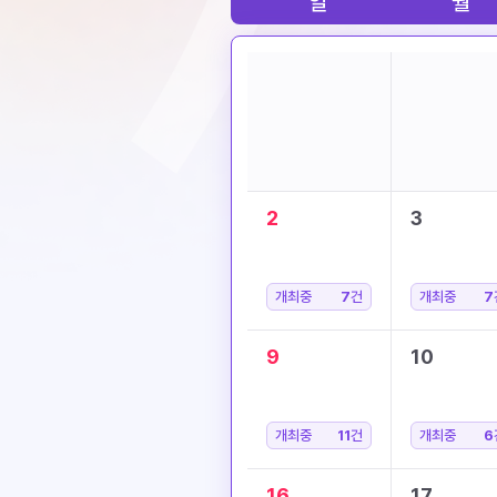
일
월
2
3
개최중
7
건
개최중
7
9
10
개최중
11
건
개최중
6
16
17