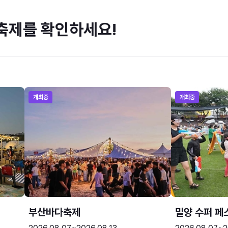
축제를 확인하세요!
개최중
개최중
부산바다축제
밀양 수퍼 페