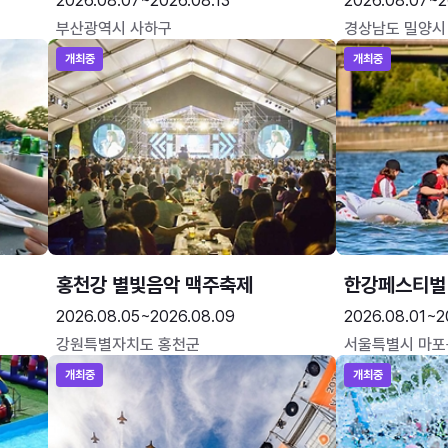
2026.08.07~2026.08.13
2026.08.07~2
부산광역시 사하구
경상남도 밀양시
개최중
개최중
홍천강 별빛음악 맥주축제
한강페스티벌
2026.08.05~2026.08.09
2026.08.01~2
강원특별자치도 홍천군
서울특별시 마포
개최중
개최중