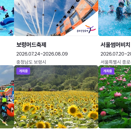
보령머드축제
서울썸머비치
2026.07.24~2026.08.09
2026.07.20~2
충청남도 보령시
서울특별시 종로
개최중
개최중