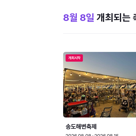
8월 8일
개최되는 
개최시작
송도해변축제