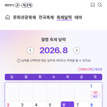
문화관광축제
전국축제
축제달력
테마
월별 축제 달력
2026. 8
날짜를 선택하면 해당 일자에 개최되는 축제를 볼 수 있어요!
개최시작
개최중
일
월
화
수
목
금
토
1
1
건
6
건
2
3
4
5
6
7
8