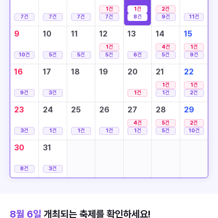
1
건
1
건
2
건
7
건
7
건
7
건
7
건
8
건
9
건
11
건
9
10
11
12
13
14
15
1
건
4
건
1
건
10
건
5
건
5
건
5
건
6
건
5
건
9
건
16
17
18
19
20
21
22
1
건
1
건
9
건
3
건
1
건
1
건
2
건
23
24
25
26
27
28
29
4
건
5
건
2
건
3
건
1
건
1
건
1
건
1
건
5
건
10
건
30
31
8
건
3
건
8월 6일
개최되는 축제를 확인하세요!