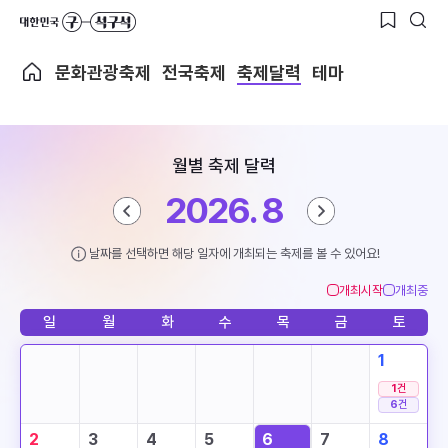
문화관광축제
전국축제
축제달력
테마
월별 축제 달력
2026. 8
날짜를 선택하면 해당 일자에 개최되는 축제를 볼 수 있어요!
개최시작
개최중
일
월
화
수
목
금
토
1
1
건
6
건
2
3
4
5
6
7
8