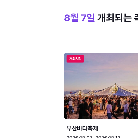
8월 7일
개최되는 
개최시작
부산바다축제