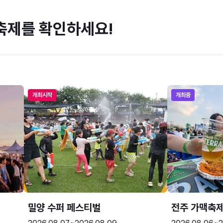
축제를 확인하세요!
개최시작
개최중
밀양 수퍼 페스티벌
전주 가맥축