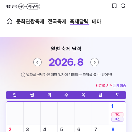
문화관광축제
전국축제
축제달력
테마
월별 축제 달력
2026. 8
날짜를 선택하면 해당 일자에 개최되는 축제를 볼 수 있어요!
개최시작
개최중
일
월
화
수
목
금
토
1
1
건
3
건
2
3
4
5
6
7
8