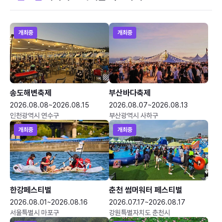
개최중
개최중
송도해변축제
부산바다축제
2026.08.08~2026.08.15
2026.08.07~2026.08.13
인천광역시 연수구
부산광역시 사하구
개최중
개최중
한강페스티벌
춘천 썸머워터 페스티벌
2026.08.01~2026.08.16
2026.07.17~2026.08.17
서울특별시 마포구
강원특별자치도 춘천시