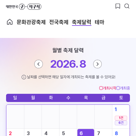
문화관광축제
전국축제
축제달력
테마
월별 축제 달력
2026. 8
날짜를 선택하면 해당 일자에 개최되는 축제를 볼 수 있어요!
개최시작
개최중
일
월
화
수
목
금
토
1
1
건
6
건
2
3
4
5
6
7
8