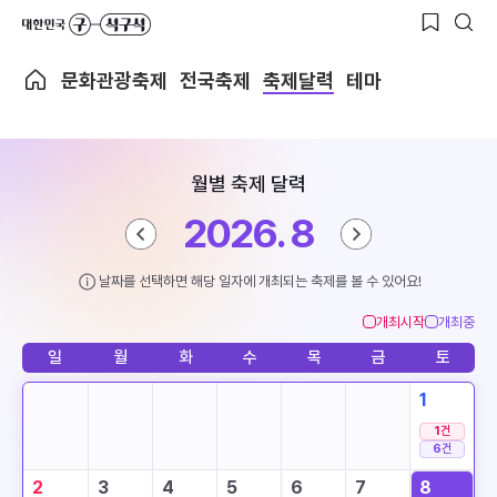
문화관광축제
전국축제
축제달력
테마
월별 축제 달력
2026. 8
날짜를 선택하면 해당 일자에 개최되는 축제를 볼 수 있어요!
개최시작
개최중
일
월
화
수
목
금
토
1
1
건
6
건
2
3
4
5
6
7
8