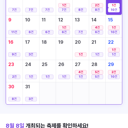
1
건
2
건
1
건
7
건
7
건
7
건
7
건
8
건
8
건
10
건
9
10
11
12
13
14
15
1
건
4
건
1
건
11
건
6
건
6
건
6
건
7
건
6
건
10
건
16
17
18
19
20
21
22
1
건
9
건
3
건
1
건
1
건
1
건
23
24
25
26
27
28
29
4
건
5
건
2
건
2
건
1
건
1
건
1
건
1
건
5
건
10
건
30
31
8
건
3
건
8월 8일
개최되는 축제를 확인하세요!