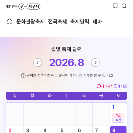
문화관광축제
전국축제
축제달력
테마
월별 축제 달력
2026. 8
날짜를 선택하면 해당 일자에 개최되는 축제를 볼 수 있어요!
개최시작
개최중
일
월
화
수
목
금
토
1
1
건
6
건
2
3
4
5
6
7
8