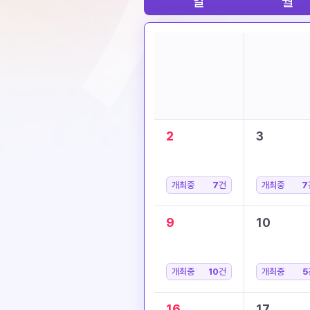
일
월
2
3
개최중
7
건
개최중
7
9
10
개최중
10
건
개최중
5
16
17