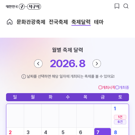
문화관광축제
전국축제
축제달력
테마
월별 축제 달력
2026. 8
날짜를 선택하면 해당 일자에 개최되는 축제를 볼 수 있어요!
개최시작
개최중
일
월
화
수
목
금
토
1
1
건
6
건
2
3
4
5
6
7
8