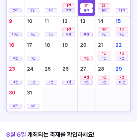
1
건
1
건
2
건
7
건
7
건
7
건
7
건
8
건
9
건
11
건
9
10
11
12
13
14
15
1
건
4
건
1
건
10
건
5
건
5
건
5
건
6
건
5
건
9
건
16
17
18
19
20
21
22
1
건
1
건
9
건
3
건
1
건
1
건
2
건
23
24
25
26
27
28
29
4
건
5
건
2
건
3
건
1
건
1
건
1
건
1
건
5
건
10
건
30
31
8
건
3
건
8월 6일
개최되는 축제를 확인하세요!