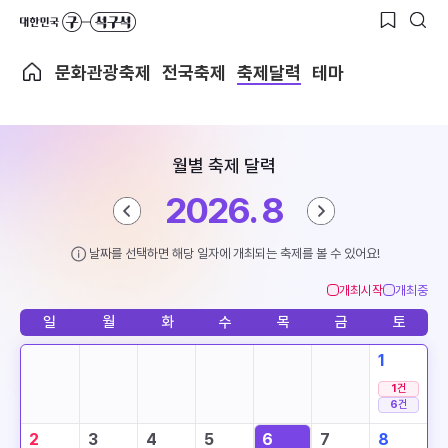
문화관광축제
전국축제
축제달력
테마
월별 축제 달력
2026. 8
날짜를 선택하면 해당 일자에 개최되는 축제를 볼 수 있어요!
개최시작
개최중
일
월
화
수
목
금
토
1
1
건
6
건
2
3
4
5
6
7
8