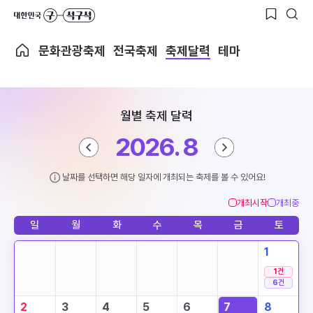
문화관광축제
전국축제
축제달력
테마
월별 축제 달력
2026. 8
날짜를 선택하면 해당 일자에 개최되는 축제를 볼 수 있어요!
개최시작
개최중
일
월
화
수
목
금
토
1
1
건
6
건
2
3
4
5
6
7
8