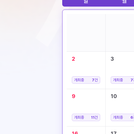
일
월
2
3
개최중
7
건
개최중
7
9
10
개최중
11
건
개최중
6
16
17