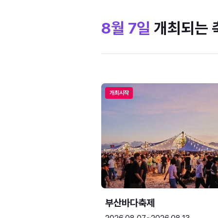
8월 7일
개최되는 
개최시작
부산바다축제