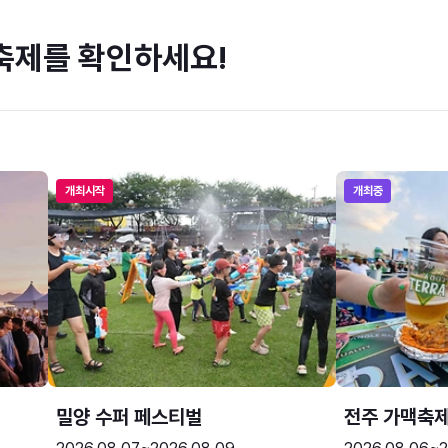
축제를 확인하세요!
개최시작
개최중
밀양 수퍼 페스티벌
전주 가맥축