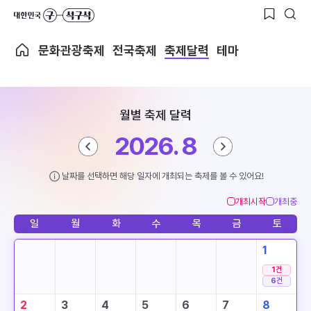
문화관광축제
전국축제
축제달력
테마
월별 축제 달력
2026. 8
날짜를 선택하면 해당 일자에 개최되는 축제를 볼 수 있어요!
개최시작
개최중
일
월
화
수
목
금
토
1
1
건
6
건
2
3
4
5
6
7
8