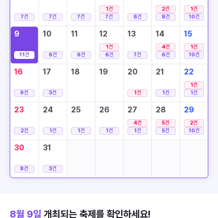
1
건
2
건
1
건
7
건
7
건
7
건
7
건
8
건
8
건
10
건
9
10
11
12
13
14
15
1
건
4
건
1
건
11
건
6
건
6
건
6
건
7
건
6
건
10
건
16
17
18
19
20
21
22
1
건
9
건
3
건
1
건
1
건
1
건
23
24
25
26
27
28
29
4
건
5
건
2
건
2
건
1
건
1
건
1
건
1
건
5
건
10
건
30
31
8
건
3
건
8월 9일
개최되는 축제를 확인하세요!