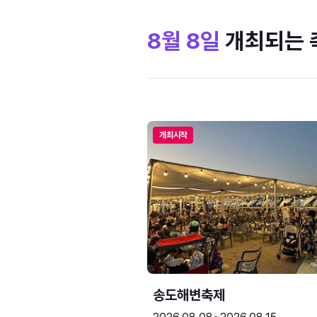
8월 8일
개최되는 
개최시작
송도해변축제