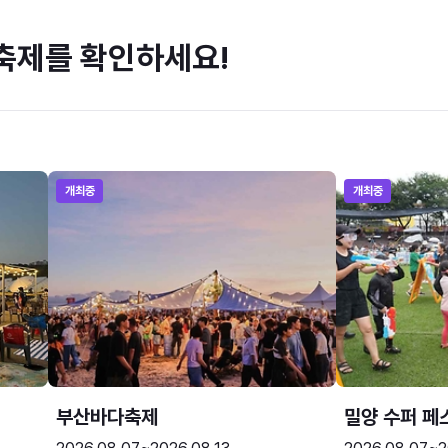
축제를 확인하세요!
개최중
개최중
부산바다축제
밀양 수퍼 페