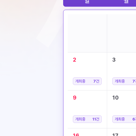
일
월
2
3
개최중
7
건
개최중
7
9
10
개최중
11
건
개최중
6
16
17