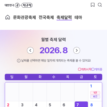
문화관광축제
전국축제
축제달력
테마
월별 축제 달력
2026. 8
날짜를 선택하면 해당 일자에 개최되는 축제를 볼 수 있어요!
개최시작
개최중
일
월
화
수
목
금
토
1
1
건
6
건
2
3
4
5
6
7
8