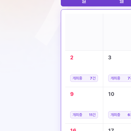
일
월
2
3
개최중
7
건
개최중
7
9
10
개최중
11
건
개최중
6
16
17