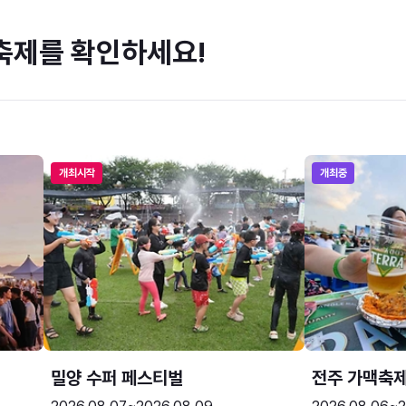
축제를 확인하세요!
개최시작
개최중
밀양 수퍼 페스티벌
전주 가맥축