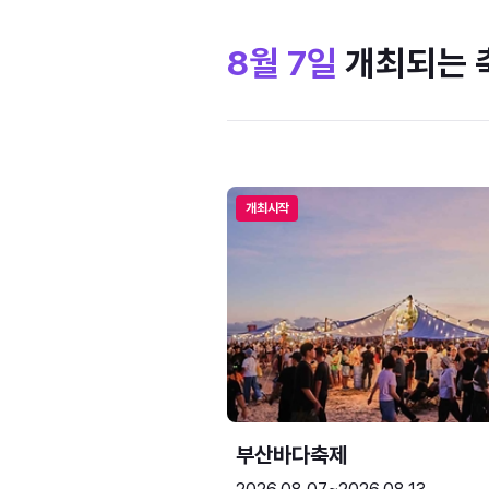
8월 7일
개최되는 
개최시작
부산바다축제