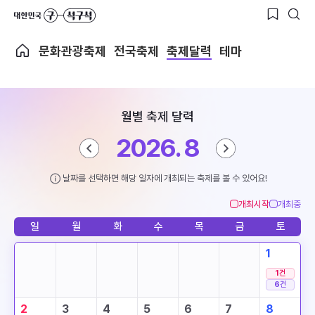
문화관광축제
전국축제
축제달력
테마
월별 축제 달력
2026. 8
날짜를 선택하면 해당 일자에 개최되는 축제를 볼 수 있어요!
개최시작
개최중
일
월
화
수
목
금
토
1
1
건
6
건
2
3
4
5
6
7
8