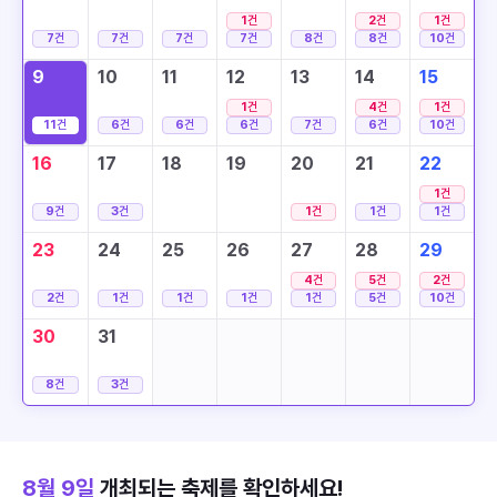
1
건
2
건
1
건
7
건
7
건
7
건
7
건
8
건
8
건
10
건
9
10
11
12
13
14
15
1
건
4
건
1
건
11
건
6
건
6
건
6
건
7
건
6
건
10
건
16
17
18
19
20
21
22
1
건
9
건
3
건
1
건
1
건
1
건
23
24
25
26
27
28
29
4
건
5
건
2
건
2
건
1
건
1
건
1
건
1
건
5
건
10
건
30
31
8
건
3
건
8월 9일
개최되는 축제를 확인하세요!