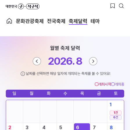
문화관광축제
전국축제
축제달력
테마
월별 축제 달력
2026. 8
날짜를 선택하면 해당 일자에 개최되는 축제를 볼 수 있어요!
개최시작
개최중
일
월
화
수
목
금
토
1
1
건
6
건
2
3
4
5
6
7
8