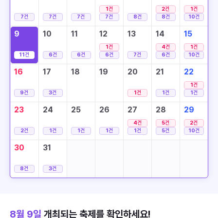
1
건
2
건
1
건
7
건
7
건
7
건
7
건
8
건
8
건
10
건
9
10
11
12
13
14
15
1
건
4
건
1
건
11
건
6
건
6
건
6
건
7
건
6
건
10
건
16
17
18
19
20
21
22
1
건
9
건
3
건
1
건
1
건
1
건
23
24
25
26
27
28
29
4
건
5
건
2
건
2
건
1
건
1
건
1
건
1
건
5
건
10
건
30
31
8
건
3
건
8월 9일
개최되는 축제를 확인하세요!