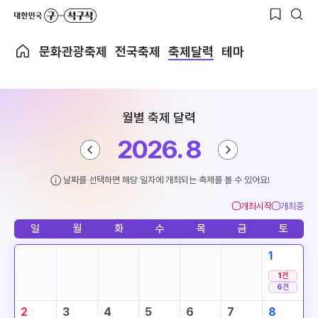
문화관광축제
전국축제
축제달력
테마
월별 축제 달력
2026. 8
날짜를 선택하면 해당 일자에 개최되는 축제를 볼 수 있어요!
개최시작
개최중
일
월
화
수
목
금
토
1
1
건
6
건
2
3
4
5
6
7
8