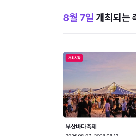
8월 7일
개최되는 
개최시작
부산바다축제