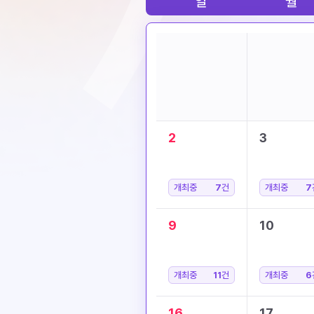
일
월
2
3
개최중
7
건
개최중
7
9
10
개최중
11
건
개최중
6
16
17