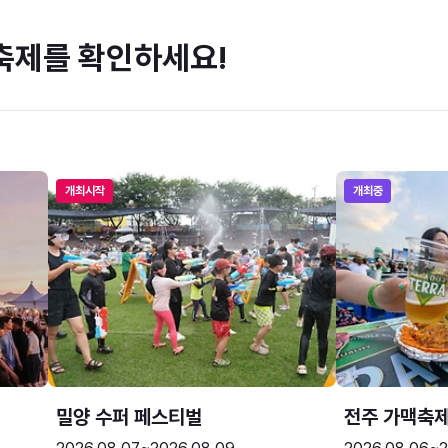
축제를 확인하세요!
개최시작
개최중
밀양 수퍼 페스티벌
전주 가맥축