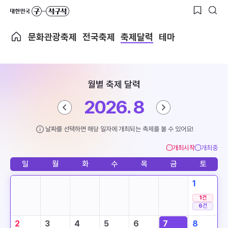
문화관광축제
전국축제
축제달력
테마
월별 축제 달력
2026. 8
날짜를 선택하면 해당 일자에 개최되는 축제를 볼 수 있어요!
개최시작
개최중
일
월
화
수
목
금
토
1
1
건
6
건
2
3
4
5
6
7
8