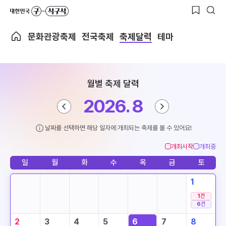
문화관광축제
전국축제
축제달력
테마
월별 축제 달력
2026. 8
날짜를 선택하면 해당 일자에 개최되는 축제를 볼 수 있어요!
개최시작
개최중
일
월
화
수
목
금
토
1
1
건
6
건
2
3
4
5
6
7
8