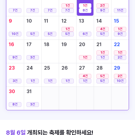
1
건
1
건
2
건
7
건
7
건
7
건
7
건
8
건
9
건
11
건
9
10
11
12
13
14
15
1
건
4
건
1
건
10
건
5
건
5
건
5
건
6
건
5
건
9
건
16
17
18
19
20
21
22
1
건
1
건
9
건
3
건
1
건
1
건
2
건
23
24
25
26
27
28
29
4
건
5
건
2
건
3
건
1
건
1
건
1
건
1
건
5
건
10
건
30
31
8
건
3
건
8월 6일
개최되는 축제를 확인하세요!