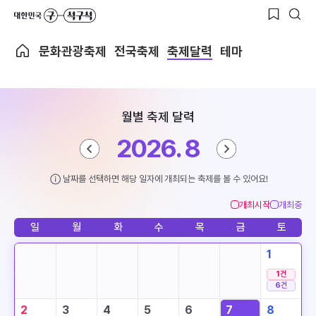
문화관광축제
전국축제
축제달력
테마
월별 축제 달력
2026. 8
날짜를 선택하면 해당 일자에 개최되는 축제를 볼 수 있어요!
개최시작
개최중
일
월
화
수
목
금
토
1
1
건
6
건
2
3
4
5
6
7
8