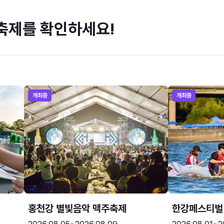
축제를 확인하세요!
개최중
개최중
홍천강 별빛음악 맥주축제
한강페스티벌