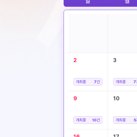
일
월
2
3
개최중
7
건
개최중
7
9
10
개최중
10
건
개최중
5
16
17