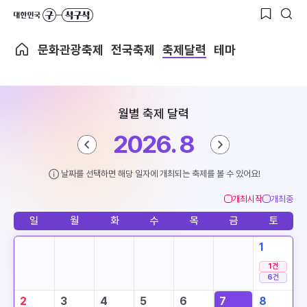
문화관광축제
전국축제
축제달력
테마
월별 축제 달력
2026. 8
날짜를 선택하면 해당 일자에 개최되는 축제를 볼 수 있어요!
개최시작
개최중
일
월
화
수
목
금
토
1
1
건
6
건
2
3
4
5
6
7
8