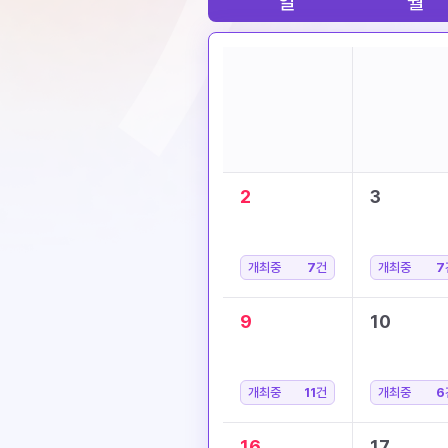
일
월
2
3
개최중
7
건
개최중
7
9
10
개최중
11
건
개최중
6
16
17