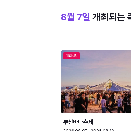
8월 7일
개최되는 
개최시작
부산바다축제