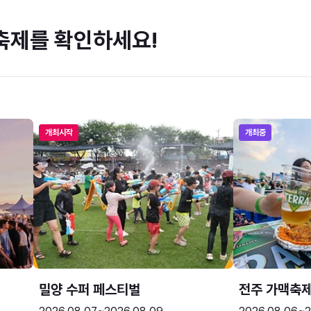
축제를 확인하세요!
개최시작
개최중
밀양 수퍼 페스티벌
전주 가맥축