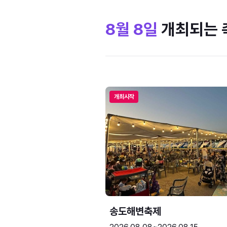
8월 8일
개최되는 
개최시작
송도해변축제