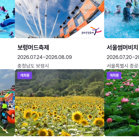
보령머드축제
서울썸머비치
2026.07.24~2026.08.09
2026.07.20~2
충청남도 보령시
서울특별시 종로
개최중
개최중