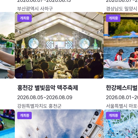
2026.08.07~2026.08.13
2026.08.07~2
부산광역시 사하구
경상남도 밀양시
개최중
개최중
홍천강 별빛음악 맥주축제
한강페스티벌
2026.08.05~2026.08.09
2026.08.01~2
강원특별자치도 홍천군
서울특별시 마포
개최중
개최중