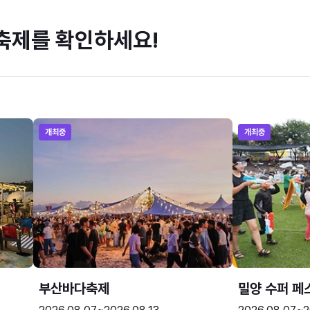
축제를 확인하세요!
개최중
개최중
부산바다축제
밀양 수퍼 페