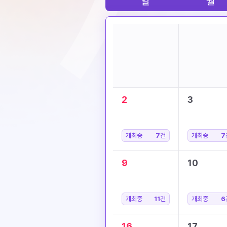
일
월
2
3
개최중
7
건
개최중
7
9
10
개최중
11
건
개최중
6
16
17