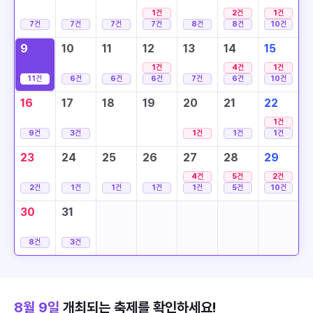
1
건
2
건
1
건
7
건
7
건
7
건
7
건
8
건
8
건
10
건
9
10
11
12
13
14
15
1
건
4
건
1
건
11
건
6
건
6
건
6
건
7
건
6
건
10
건
16
17
18
19
20
21
22
1
건
9
건
3
건
1
건
1
건
1
건
23
24
25
26
27
28
29
4
건
5
건
2
건
2
건
1
건
1
건
1
건
1
건
5
건
10
건
30
31
8
건
3
건
8월 9일
개최되는 축제를 확인하세요!