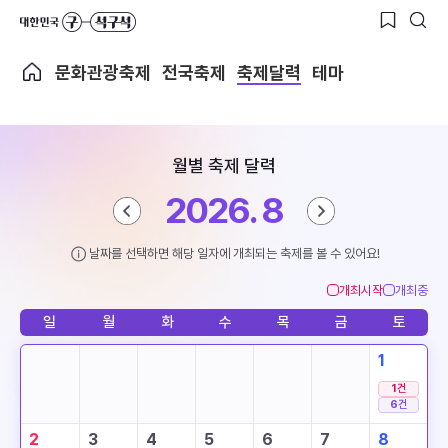
문화관광축제
전국축제
축제달력
테마
월별 축제 달력
2026. 8
날짜를 선택하면 해당 일자에 개최되는 축제를 볼 수 있어요!
개최시작
개최중
일
월
화
수
목
금
토
1
1
건
6
건
2
3
4
5
6
7
8