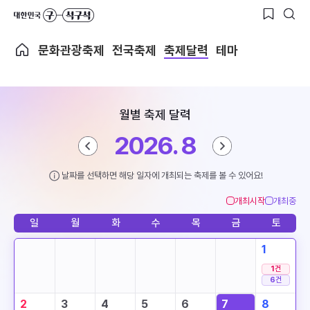
문화관광축제
전국축제
축제달력
테마
월별 축제 달력
2026. 8
날짜를 선택하면 해당 일자에 개최되는 축제를 볼 수 있어요!
개최시작
개최중
일
월
화
수
목
금
토
1
1
건
6
건
2
3
4
5
6
7
8