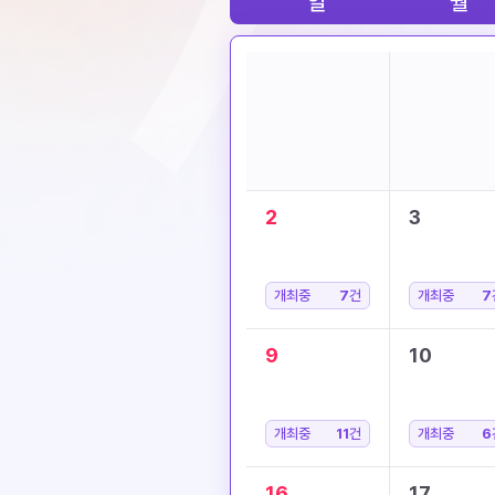
일
월
2
3
개최중
7
건
개최중
7
9
10
개최중
11
건
개최중
6
16
17