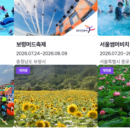
보령머드축제
서울썸머비치
2026.07.24~2026.08.09
2026.07.20~2
충청남도 보령시
서울특별시 종로
개최중
개최중