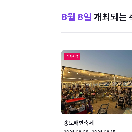
8월 8일
개최되는 
개최시작
송도해변축제