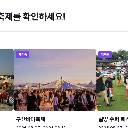
축제를 확인하세요!
개최중
개최중
부산바다축제
밀양 수퍼 페