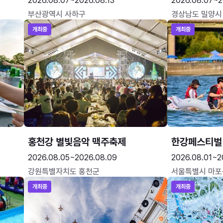
2026.08.07~2026.08.13
2026.08.07~2
부산광역시 사하구
경상남도 밀양시
개최중
개최중
홍천강 별빛음악 맥주축제
한강페스티벌
2026.08.05~2026.08.09
2026.08.01~2
강원특별자치도 홍천군
서울특별시 마포
개최중
개최중