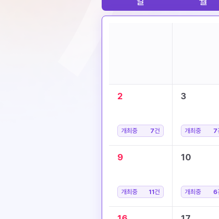
일
월
2
3
개최중
7
건
개최중
7
9
10
개최중
11
건
개최중
6
16
17