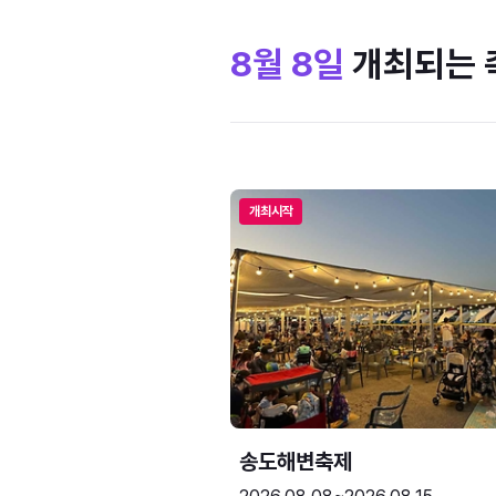
8월 8일
개최되는 
개최시작
송도해변축제