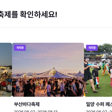
축제를 확인하세요!
개최중
개최중
부산바다축제
밀양 수퍼 페